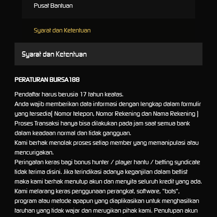
Pusat Bantuan
Syarat dan Ketentuan
Syarat dan Ketentuan
PERATURAN BURSA188
Pendaftar harus berusia 17 tahun keatas.
Anda wajib memberikan data informasi dengan lengkap dalam formulir
yang tersedia( Nomor telepon, Nomor Rekening dan Nama Rekening )
Proses Transaksi hanya bisa dilakukan pada jam saat semua bank
dalam keadaan normal dan tidak gangguan.
Kami berhak menolak proses setiap member yang memanipulasi atau
mencurigakan.
Peringatan keras bagi bonus hunter / player hantu / betting syndicate
tidak terima disini. Jika terindikasi adanya keganjilan dalam betlist
maka kami berhak menutup akun dan menyita seluruh kredit yang ada.
Kami melarang keras penggunaan perangkat, software, "bots",
program atau metode apapun yang diaplikasikan untuk menghasilkan
taruhan yang tidak wajar dan merugikan pihak kami. Penutupan akun