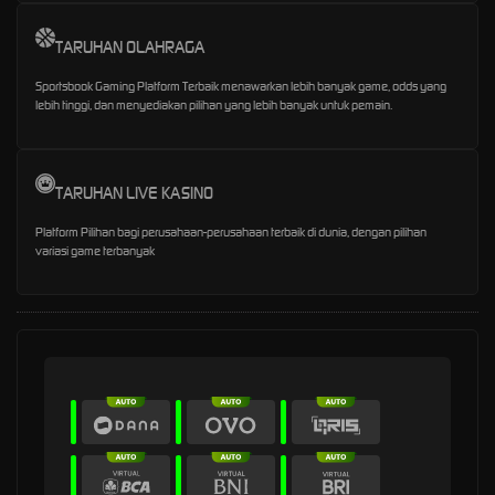
TARUHAN OLAHRAGA
Sportsbook Gaming Platform Terbaik menawarkan lebih banyak game, odds yang
lebih tinggi, dan menyediakan pilihan yang lebih banyak untuk pemain.
TARUHAN LIVE KASINO
Platform Pilihan bagi perusahaan-perusahaan terbaik di dunia, dengan pilihan
variasi game terbanyak