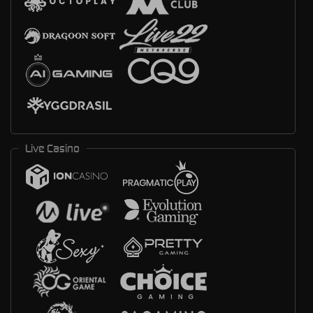
Live Casino