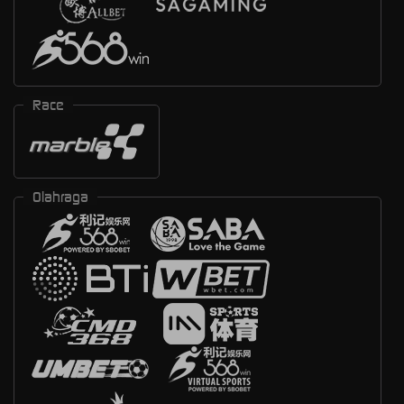
Race
Olahraga