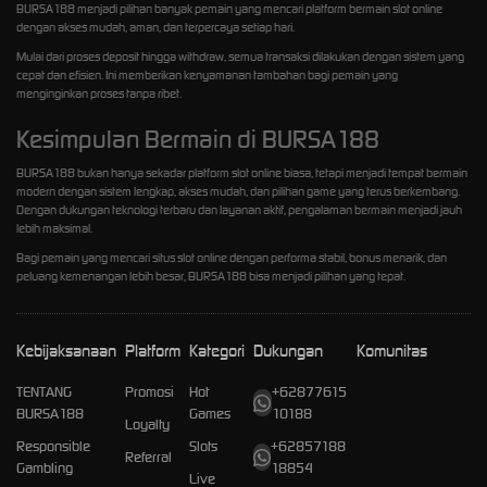
BURSA188 menjadi pilihan banyak pemain yang mencari platform bermain slot online
dengan akses mudah, aman, dan terpercaya setiap hari.
Mulai dari proses deposit hingga withdraw, semua transaksi dilakukan dengan sistem yang
cepat dan efisien. Ini memberikan kenyamanan tambahan bagi pemain yang
menginginkan proses tanpa ribet.
Kesimpulan Bermain di BURSA188
BURSA188 bukan hanya sekadar platform slot online biasa, tetapi menjadi tempat bermain
modern dengan sistem lengkap, akses mudah, dan pilihan game yang terus berkembang.
Dengan dukungan teknologi terbaru dan layanan aktif, pengalaman bermain menjadi jauh
lebih maksimal.
Bagi pemain yang mencari situs slot online dengan performa stabil, bonus menarik, dan
peluang kemenangan lebih besar, BURSA188 bisa menjadi pilihan yang tepat.
Kebijaksanaan
Platform
Kategori
Dukungan
Komunitas
TENTANG
Promosi
Hot
+62877615
BURSA188
Games
10188
Loyalty
Responsible
Slots
+62857188
Referral
Gambling
18854
Live