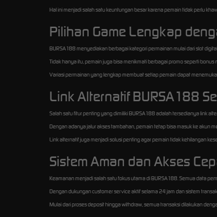
Hal ini menjadi salah satu keuntungan besar karena pemain tidak perlu khawa
Pilihan Game Lengkap deng
BURSA188 menyediakan berbagai kategori permainan mulai dari slot digital,
Tidak hanya itu, pemain juga bisa menikmati berbagai promo seperti bonus m
Variasi permainan yang lengkap membuat setiap pemain dapat menemukan 
Link Alternatif BURSA188 Sel
Salah satu fitur penting yang dimiliki BURSA188 adalah tersedianya link al
Dengan adanya jalur akses tambahan, pemain tetap bisa masuk ke akun merek
Link alternatif juga menjadi solusi penting agar pemain tidak kehilangan 
Sistem Aman dan Akses Cepa
Keamanan menjadi salah satu fokus utama di BURSA188. Semua data pemai
Dengan dukungan customer service aktif selama 24 jam dan sistem transak
Mulai dari proses deposit hingga withdraw, semua transaksi dilakukan de