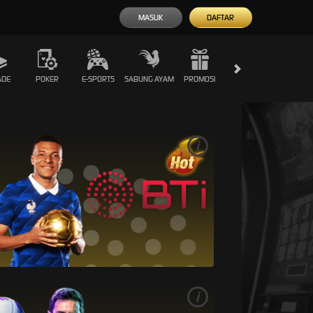
MASUK
DAFTAR
ADE
POKER
E-SPORTS
SABUNG AYAM
PROMOSI
i
i