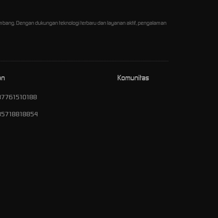
embang. Dengan dukungan teknologi terbaru dan layanan aktif, pengalaman
an
Komunitas
87761510188
85718818854