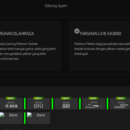
Sabung Ayam
RUHAN OLAHRAGA
TARUHAN LIVE KASINO
ook Gaming Platform Terbaik
Platform Pilihan bagi perusahaan-perusa
kan lebih banyak game, odds yang lebih
terbaik di dunia, dengan pilihan variasi g
 dan menyediakan pilihan yang lebih
terbanyak
untuk pemain.