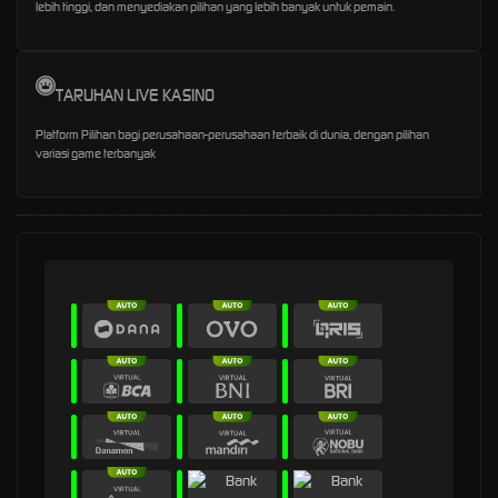
lebih tinggi, dan menyediakan pilihan yang lebih banyak untuk pemain.
TARUHAN LIVE KASINO
Platform Pilihan bagi perusahaan-perusahaan terbaik di dunia, dengan pilihan
variasi game terbanyak