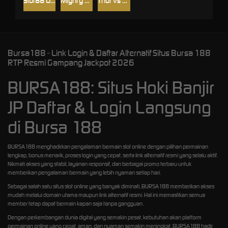
Slot88 Gems
Mighty Hercules
Thor vs Hercules
Bursa188 - Link Login & Daftar Alternatif Situs Bursa 188
RTP Resmi Gampang Jackpot 2026
BURSA188: Situs Hoki Banjir
JP Daftar & Login Langsung
di Bursa 188
BURSA188 menghadirkan pengalaman bermain slot online dengan pilihan permainan
lengkap, bonus menarik, proses login yang cepat, serta link alternatif resmi yang selalu aktif.
Nikmati akses yang stabil, layanan responsif, dan berbagai promo terbaru untuk
memberikan pengalaman bermain yang lebih nyaman setiap hari.
Sebagai salah satu situs slot online yang banyak diminati, BURSA188 memberikan akses
mudah melalui domain utama maupun link alternatif resmi. Hal ini memastikan semua
member tetap dapat bermain kapan saja tanpa gangguan.
Dengan perkembangan dunia digital yang semakin pesat, kebutuhan akan platform
permainan online yang cepat, aman, dan nyaman semakin meningkat. BURSA188 hadir