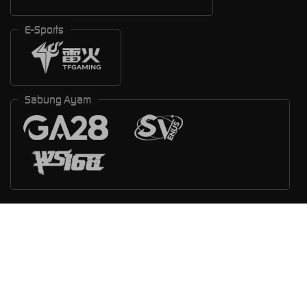
E-Sports
Sabung Ayam