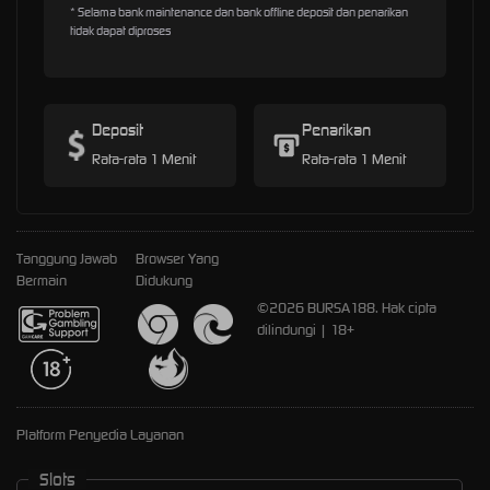
* Selama bank maintenance dan bank offline deposit dan penarikan
tidak dapat diproses
Deposit
Penarikan
Rata-rata 1 Menit
Rata-rata 1 Menit
Tanggung Jawab
Browser Yang
Bermain
Didukung
©2026 BURSA188. Hak cipta
dilindungi | 18+
Platform Penyedia Layanan
Slots