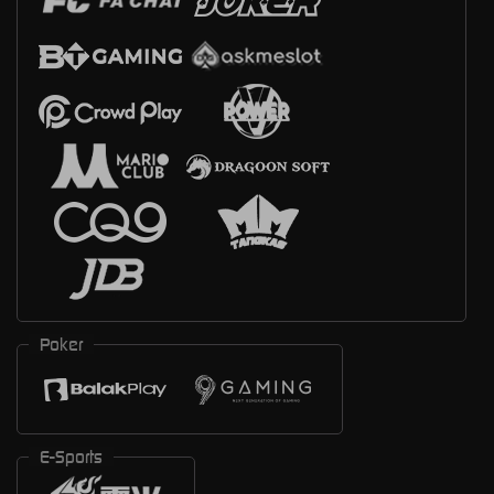
Poker
E-Sports