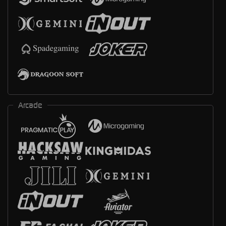
Arcade