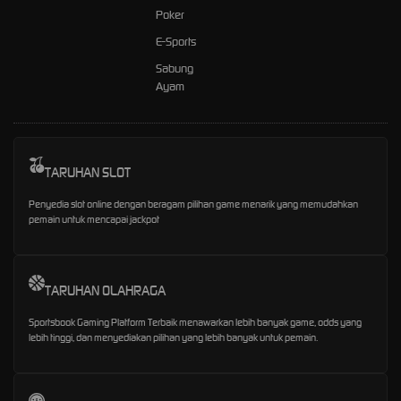
Poker
E-Sports
Sabung
Ayam
TARUHAN SLOT
Penyedia slot online dengan beragam pilihan game menarik yang memudahkan
pemain untuk mencapai jackpot
TARUHAN OLAHRAGA
Sportsbook Gaming Platform Terbaik menawarkan lebih banyak game, odds yang
lebih tinggi, dan menyediakan pilihan yang lebih banyak untuk pemain.