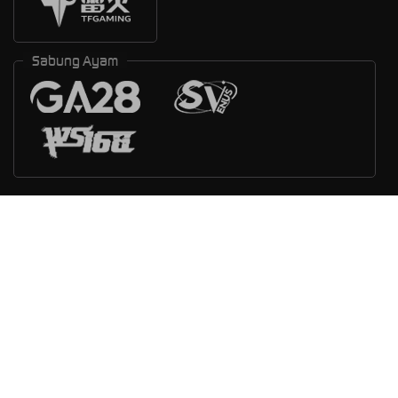
Sabung Ayam