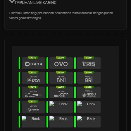
TARUHAN LIVE KASINO
Platform Pilihan bagi perusahaan-perusahaan terbaik di dunia, dengan pilihan
variasi game terbanyak