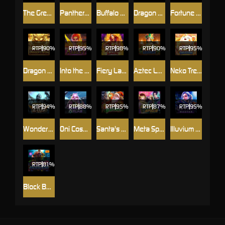
The Great Sorcery
Panthera Pardus
Buffalo Blaze
Dragon Treasure
Fortune Realm
RTP
90%
RTP
95%
RTP
98%
RTP
90%
RTP
95%
Dragon Wish
Into the Fay: Ashley
Fiery Lady
Aztec Legacy
Neko Treasure
RTP
94%
RTP
88%
RTP
RTP
87%
RTP
95%
Wonders of Zeus
Oni Cosmic Atlas
Santa's Payday
Meta Space
Illuvium Master
RTP
81%
Block Buster