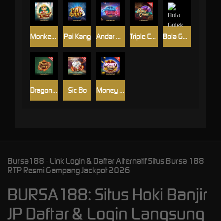
Monkey King Roulette
Pai Kang
Andar Bahar
Triple Chance
Bola Golek
Dragon Tiger 2
Sic Bo
Money Wheel Deluxe
Bursa188 - Link Login & Daftar Alternatif Situs Bursa 188
RTP Resmi Gampang Jackpot 2026
BURSA188: Situs Hoki Banjir
JP Daftar & Login Langsung