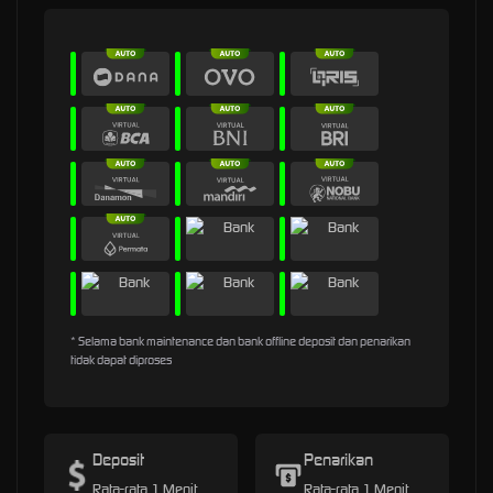
* Selama bank maintenance dan bank offline deposit dan penarikan
tidak dapat diproses
Deposit
Penarikan
Rata-rata 1 Menit
Rata-rata 1 Menit