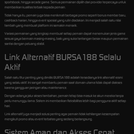
sportsbook, hingga arcade game. Semua permainan dipilih dari provider terpercaya untuk
memberikan kualitas terbaik kepada pemain.
Tidak hanya itu, pemain juga bisa menikmati berbagai promo seperti bonus member baru,
cashback harian, hingga event spesial yang rutin diadakan. Ini menjadi salah satu nilai
tambah yang membuat platform ini semakin menarik.
Variasi permainan yang lengkap membuat setiap pemain dapat menemukan jenis game
sesuai gaya bermain masing-masing, baik yang suka tantangan besar maupun permainan
santai dengan peluang stabil.
Link Alternatif BURSA188 Selalu
Aktif
Salah satu fitur penting yang dimiliki BURSA188 adalah tersedianya link alternatif resmi
yang selalu aktif. Ini sangat membantu pemain saat domain utama tidak dapat diakses
karena gangguan jaringan atau maintenance.
Dengan adanya jalur akses tambahan, pemain tetap bisa masuk ke akun mereka tanpa
perlu menunggu lama. Sistem ini memberikan fleksibilitas lebih bagi pengguna aktif setiap
hari.
Link alternatif juga menjadi solusi penting agar pemain tidak kehilangan kesempatan
mengikuti promo atau event terbatas yang sedang berlangsung.
Sistem Aman dan Akses Cepat