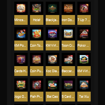
Minesweeper
Heist
Blackjack
Iron Dome
7 Up 7 Down
KM Power Ball
Coin Toss
KM Virtual Greyhound Racing
Toon Crash
Poker Roulette
Cards Hi Lo
Coin Pusher
Xoc Dia Lightning
Baccarat: Swipe
KM Virtual Horse Racing
Jogo De Bozo
Fish Prawn Crab 2
Bai Cao
5 Card Poker
Tai Xiu