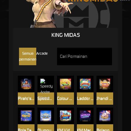
KING MIDAS
Semua
Arcade
permainan
Pirate's Tresure
Speedy Andar Bahar
Colour Game
Ladder Game
Jhandi Munda
Bola Tangkas
Olympus Glory
KM Virtual Animal Race
KM Marble Knockout
Belangkai 2