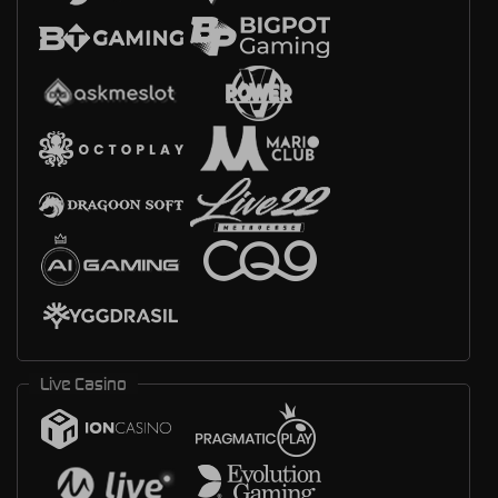
Live Casino