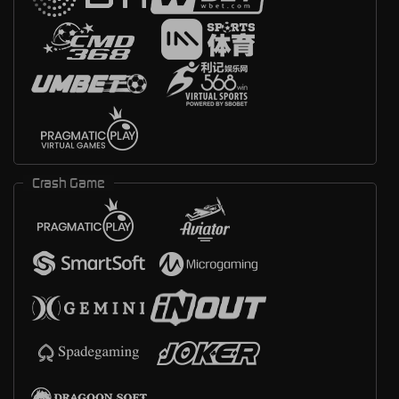
Crash Game