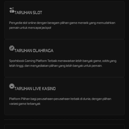
TARUHAN SLOT
Penyedia slot online dengan beragam pilihan game menarik yang memudahkan
pemain untuk mencapai jackpot
TARUHAN OLAHRAGA
Sportsbook Gaming Platform Terbaik menawarkan lebih banyak game, odds yang
lebih tinggi, dan menyediakan pilihan yang lebih banyak untuk pemain.
TARUHAN LIVE KASINO
Platform Pilihan bagi perusahaan-perusahaan terbaik di dunia, dengan pilihan
variasi game terbanyak