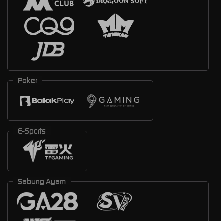
Poker
E-Sports
Sabung Ayam