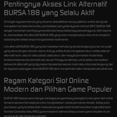
Pentingnya Akses Link Alternatif
BURSA188 yang Selalu Aktif
Di tengah regulasi internet yang dinamis, aksesilibitas menuju platform online sering kali
mengalami kendala teknis atau pembatasan penyedia layanan internet (ISP). BURSA188
sangat memahami pentingnya konektivitas tanpa batas bagi para pengguna. Oleh karena
itu, ketersediaan link alternatif BURSA188 yang resmi menjadi solusi vital untuk menjamin
keberlanjutan akses tanpa mengorbankan keamanan.
Link alternatif BURSA188 yang kami sediakan terhubung secara langsung ke server pusat
yang sama dengan domain utama. Artinya, ketika Anda mengakses akun melalui alamat
alternatif resmi, seluruh data pribadi, saldo akun, dan riwayat permainan Anda tetap
tersinkronisasi secara otomatis dan akurat. Pengguna diimbau untuk selalu memastikan
bahwa link alternatif yang digunakan berasal dari saluran resmi atau informasi langsung dari
tim layanan pelanggan resmi BURSA188 demi menghindari risiko manipulasi dari pihak luar.
Ragam Kategori Slot Online
Modern dan Pilihan Game Populer
BURSA188 bekerja sama dengan berbagai pengembang perangkat lunak game slot online
ternama secara internasional untuk menghadirkan variasi permainan terbaik. Setiap judul
permainan yang tersedia telah melewati pengujian ketat terkait keacakan angka (Random
Number Generator atau RNG) guna menjamin bahwa setiap putaran game berjalan murni
secara acak dan tanpa kecurangan.