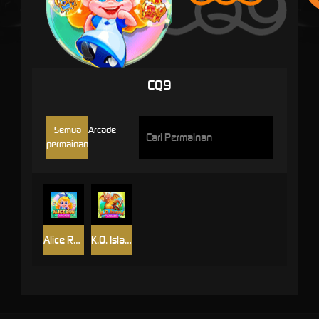
CQ9
Semua
Arcade
permainan
Alice Run
K.O. Island