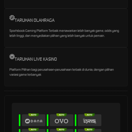
TARUHAN OLAHRAGA
Sportsbook Gaming Platform Terbaik menawarkan lebih banyak game, odds yang
lebih tinggi, dan menyediakan pilihan yang lebih banyak untuk pemain.
TARUHAN LIVE KASINO
Platform Pilihan bagi perusahaan-perusahaan terbaik di dunia, dengan pilihan
variasi game terbanyak