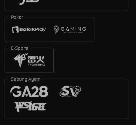
Poker
E-Sports
Sabung Ayam