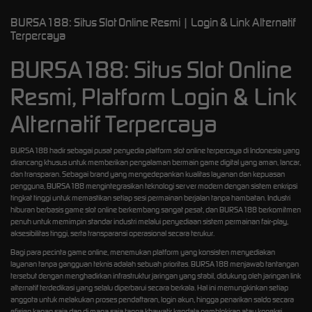
BURSA188: Situs Slot Online Resmi | Login & Link Alternatif
Terpercaya
BURSA188: Situs Slot Online
Resmi, Platform Login & Link
Alternatif Terpercaya
BURSA188 hadir sebagai pusat penyedia platform slot online terpercaya di Indonesia yang
dirancang khusus untuk memberikan pengalaman bermain game digital yang aman, lancar,
dan transparan. Sebagai brand yang mengedepankan kualitas layanan dan kepuasan
pengguna, BURSA188 mengintegrasikan teknologi server modern dengan sistem enkripsi
tingkat tinggi untuk memastikan setiap sesi permainan berjalan tanpa hambatan. Industri
hiburan berbasis game slot online berkembang sangat pesat, dan BURSA188 berkomitmen
penuh untuk memimpin standar industri melalui penyediaan sistem permainan fair-play,
aksesibilitas tinggi, serta transparansi operasional secara terukur.
Bagi para pecinta game online, menemukan platform yang konsisten menyediakan
layanan tanpa gangguan teknis adalah sebuah prioritas. BURSA188 menjawab tantangan
tersebut dengan menghadirkan infrastruktur jaringan yang stabil, didukung oleh jaringan link
alternatif terdedikasi yang selalu diperbarui secara berkala. Hal ini memungkinkan setiap
anggota untuk melakukan proses pendaftaran, login akun, hingga penarikan saldo secara
efisien kapan saja dan di mana saja tanpa khawatir kendala pemblokiran atau koneksi