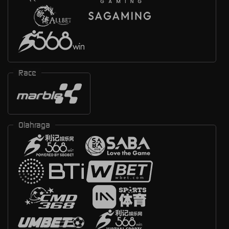
Race
Olahraga