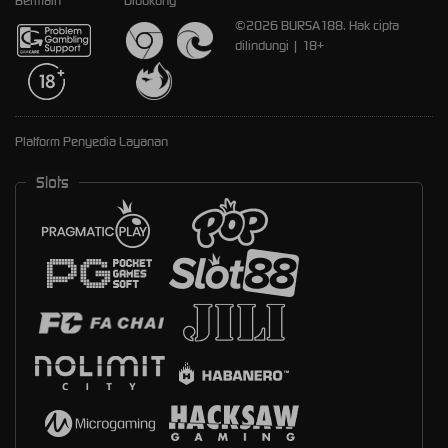
Bermain
Didukung
©2026 BURSA188. Hak cipta
dilindungi | 18+
Platform Penyedia Layanan
Slots