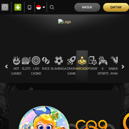
MASUK
DAFTAR
HOT
SLOTS
LIVE
RACE
OLAHRAGA
CRASH
ARCADE
POKER
E-
SABUNG
PROM
GAMES
CASINO
GAME
SPORTS
AYAM