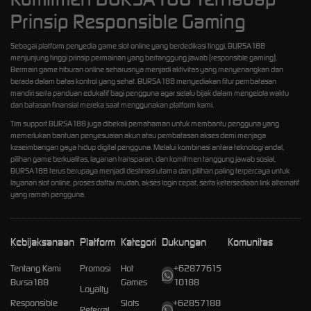
Prinsip Responsible Gaming
Sebagai platform penyedia game slot online yang berdedikasi tinggi, BURSA188
menjunjung tinggi prinsip permainan yang bertanggung jawab (responsible gaming).
Bermain game hiburan online seharusnya menjadi aktivitas yang menyenangkan dan
berada dalam batas kontrol yang sehat. BURSA188 menyediakan fitur pembatasan
mandiri serta panduan edukatif bagi pengguna agar selalu bijak dalam mengelola waktu
dan batasan finansial mereka saat menggunakan platform kami.
Tim support BURSA188 juga dibekali pemahaman untuk membantu pengguna yang
memerlukan bantuan penyesuaian akun atau pembatasan akses demi menjaga
keseimbangan gaya hidup digital pengguna. Melalui kombinasi antara teknologi andal,
pilihan game berkualitas, layanan transparan, dan komitmen tanggung jawab sosial,
BURSA188 terus berupaya menjadi destinasi utama dan pilihan paling terpercaya untuk
layanan slot online, proses daftar mudah, akses login cepat, serta ketersediaan link alternatif
yang ramah pengguna.
Kebijaksanaan
Platform
Kategori
Dukungan
Komunitas
Tentang Kami
Promosi
Hot
+62877615
Bursa188
Games
10188
Loyalty
Responsible
Slots
+62857188
Referral